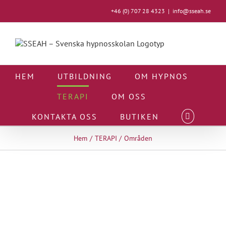
Fortsätt
+46 (0) 707 28 4323
|
info@sseah.se
till
innehållet
HEM
UTBILDNING
OM HYPNOS
TERAPI
OM OSS
KONTAKTA OSS
BUTIKEN
Hem
TERAPI
Områden