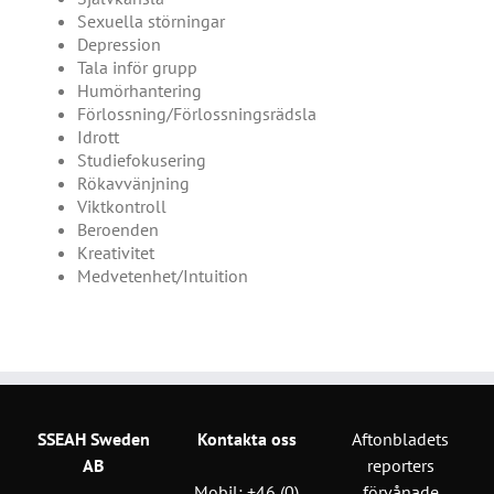
Sexuella störningar
Depression
Tala inför grupp
Humörhantering
Förlossning/Förlossningsrädsla
Idrott
Studiefokusering
Rökavvänjning
Viktkontroll
Beroenden
Kreativitet
Medvetenhet/Intuition
SSEAH Sweden
Kontakta oss
Aftonbladets
AB
reporters
förvånade
Mobil:
+46 (0)