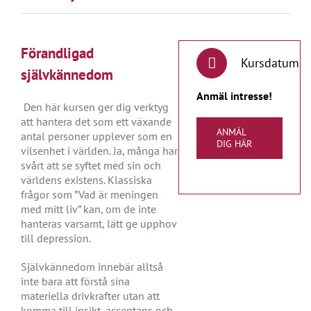
Förandligad
Kursdatum
självkännedom
Anmäl intresse!
Den här kursen ger dig verktyg
att hantera det som ett växande
ANMÄL
antal personer upplever som en
DIG HÄR
vilsenhet i världen. Ja, många har
svårt att se syftet med sin och
världens existens. Klassiska
frågor som ”Vad är meningen
med mitt liv” kan, om de inte
hanteras varsamt, lätt ge upphov
till depression.
Självkännedom innebär alltså
inte bara att förstå sina
materiella drivkrafter utan att
komma till insikt, acceptans och