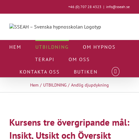
Fortsätt
+46 (0) 707 28 4323
|
info@sseah.se
till
innehållet
HEM
UTBILDNING
OM HYPNOS
TERAPI
OM OSS
KONTAKTA OSS
BUTIKEN
Hem
UTBILDNING
Andlig djupdykning
Kursens tre övergripande mål:
Insikt, Utsikt och Översikt