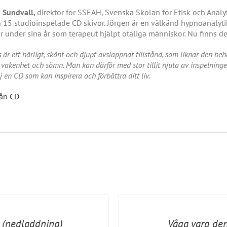
 Sundvall,
direktor för SSEAH, Svenska Skolan för Etisk och Analy
 15 studioinspelade CD skivor. Jörgen är en välkänd hypnoanalyt
r under sina år som terapeut hjälpt otaliga människor. Nu finns de
s
är ett härligt, skönt och djupt avslappnat tillstånd, som liknar den be
vakenhet och sömn. Man kan därför med stor tillit njuta av inspelninge
lj en CD som kan inspirera och förbättra ditt liv.
rån CD
LÄGG
TILL
I
VARUKORG
/
n (nedladdning)
Våga vara den