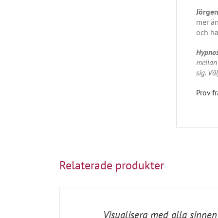
Jörgen
mer än
och ha
Hypno
mellan 
sig. Vä
Prov f
Relaterade produkter
LÄGG
TILL
I
VARUKORG
/
Visualisera med alla sinne