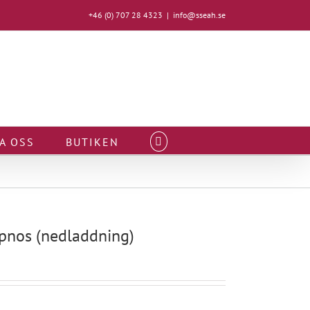
+46 (0) 707 28 4323
|
info@sseah.se
A OSS
BUTIKEN
ypnos (nedladdning)