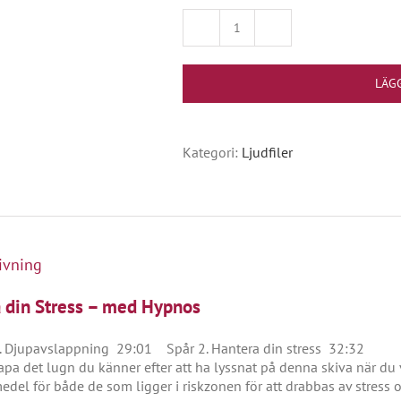
Stilla
din
Stress
LÄGG
med
Hypnos
(nedladdning)
mängd
Kategori:
Ljudfiler
ivning
la din Stress – med Hypnos
. Djupavslappning 29:01 Spår 2. Hantera din stress 32:32
apa det lugn du känner efter att ha lyssnat på denna skiva när du vi
edel för både de som ligger i riskzonen för att drabbas av stress