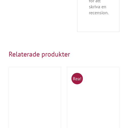
för att
skriva en
recension.
Relaterade produkter
Rea!
RG
LÄGG TILL I VARUKORG
/
DETALJER