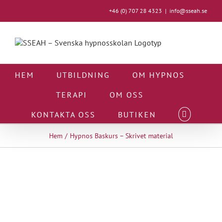
Fortsätt
+46 (0) 707 28 4323
|
info@sseah.se
till
innehållet
HEM
UTBILDNING
OM HYPNOS
TERAPI
OM OSS
KONTAKTA OSS
BUTIKEN
Hem
Hypnos Baskurs – Skrivet material