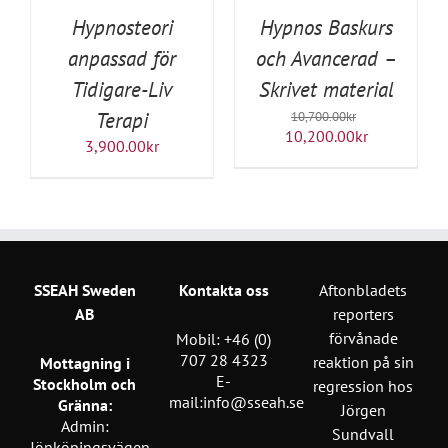
Hypnosteori
Hypnos Baskurs
anpassad för
och Avancerad –
Tidigare-Liv
Skrivet material
Terapi
10,700.00
kr
Det
Det
10,200.00
kr
3,900.00
kr
ursprungliga
nuvarande
priset
priset
var:
är:
10,700.00kr.
10,200.00kr
SSEAH Sweden
Kontakta oss
Aftonbladets
AB
reporters
förvånade
Mobil:
+46 (0)
707 28 4323
reaktion på sin
Mottagning i
E-
Stockholm och
regression hos
mail:
info@sseah.se
Gränna:
Jörgen
Admin:
Sundvall
Jönköpingsvägen