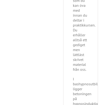
som du
kan öva
med
innan du
deltar i
praktikkursen.
Du
erhåller
alltså ett
gediget
men
lättläst
skrivet
material
från oss.
I
bashypnosutbildni
ligger
betoningen
på
hypnosinduktioner;